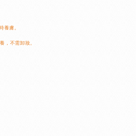
時養膚。
保養，不需卸妝。