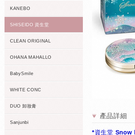
KANEBO
SHISEIDO 資生堂
CLEAN ORIGINAL
OHANA MAHALLO
BabySmile
WHITE CONC
DUO 卸妝膏
產品詳細
Sanjunbi
*資生堂 Snow