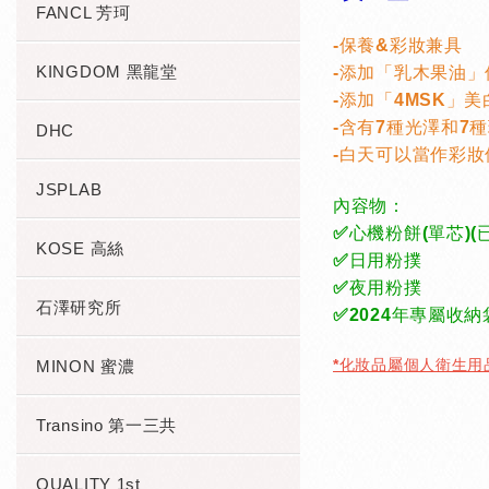
FANCL 芳珂
-保養&彩妝兼具
KINGDOM 黑龍堂
-添加「乳木果油
-添加「4MSK
-含有7種光澤和
DHC
-白天可以當作彩
JSPLAB
內容物：
✅心機粉餅(單芯)(
KOSE 高絲
✅日用粉撲
✅夜用粉撲
石澤研究所
✅2024年專屬收納
*化妝品屬個人衛生
MINON 蜜濃
Transino 第一三共
QUALITY 1st