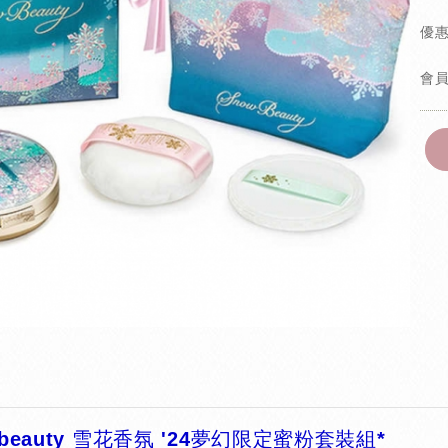
優
會
 beauty 雪花香氛 '24夢幻限定蜜粉套裝組*