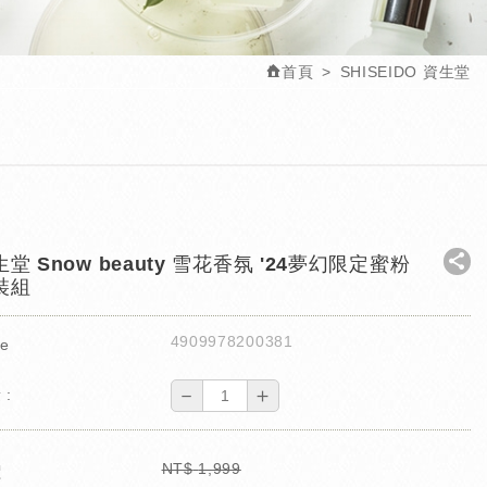
首頁
SHISEIDO 資生堂
堂 Snow beauty 雪花香氛 '24夢幻限定蜜粉
裝組
4909978200381
e
－
＋
 :
NT$
1,999
價