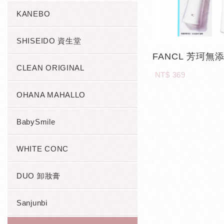
KANEBO
SHISEIDO 資生堂
CLEAN ORIGINAL
NT$ 369
OHANA MAHALLO
BabySmile
WHITE CONC
DUO 卸妝膏
Sanjunbi