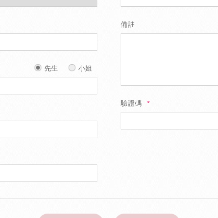
備註
先生
小姐
驗證碼