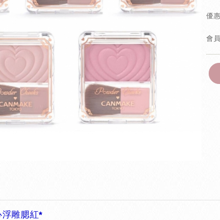
優
會
愛心浮雕腮紅*