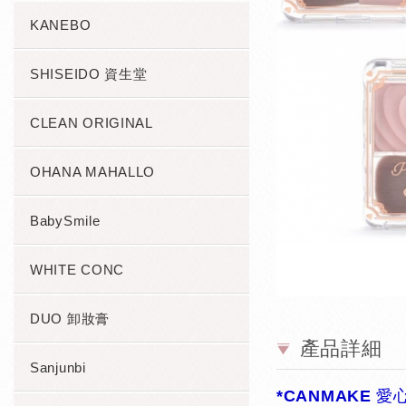
KANEBO
SHISEIDO 資生堂
CLEAN ORIGINAL
OHANA MAHALLO
BabySmile
WHITE CONC
DUO 卸妝膏
產品詳細
Sanjunbi
*CANMAKE 