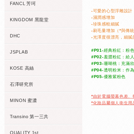
FANCL 芳珂
-可愛的心型浮雕設計
-濕潤感增加
KINGDOM 黑龍堂
-珍珠感較細膩
-刷毛量增加（*與傳
DHC
-光澤度很漂亮，細膩
#P01-經典粉紅：
JSPLAB
#P02-羞澀粉紅：
#P03-珊瑚桃：充
KOSE 高絲
#
P04-透明粉米：作
#
P05-優雅紫粉色
石澤研究所
*由於電腦螢幕色差
MINON 蜜濃
*化妝品屬個人衛生
Transino 第一三共
QUALITY 1st